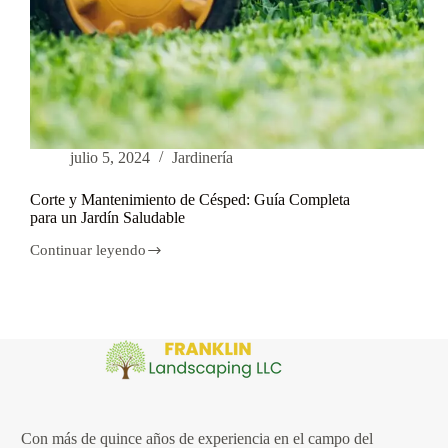
julio 5, 2024
Jardinería
Corte y Mantenimiento de Césped: Guía Completa
para un Jardín Saludable
Continuar leyendo
Corte
y
Mantenimiento
de
Césped:
Guía
Completa
para
un
Jardín
Saludable
Con más de quince años de experiencia en el campo del