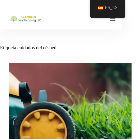
Saltar
ES_ES
al
contenido
Etiqueta
cuidados del césped