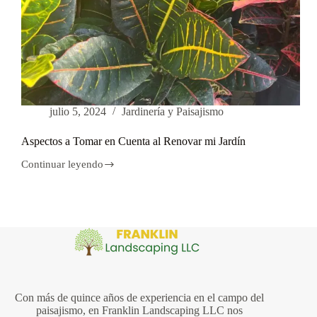
julio 5, 2024
Jardinería y Paisajismo
Aspectos a Tomar en Cuenta al Renovar mi Jardín
Continuar leyendo
Aspectos
a
Tomar
en
Cuenta
al
Renovar
mi
Jardín
Con más de quince años de experiencia en el campo del
paisajismo, en Franklin Landscaping LLC nos