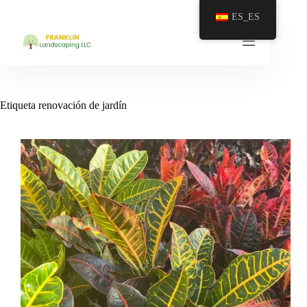
Saltar
ES_ES
al
contenido
Etiqueta
renovación de jardín